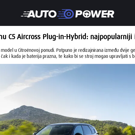
nu C5 Aircross Plug-in-Hybrid: najpopularniji i
i model u Citroënovoj ponudi. Potpuno je redizajnirana između dvije ge
 čak i kada je baterija prazna, te kako bi se stroj mogao upravljati