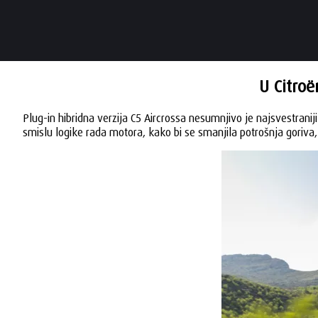
U Citroë
Plug-in hibridna verzija C5 Aircrossa nesumnjivo je najsvestranij
smislu logike rada motora, kako bi se smanjila potrošnja goriva,