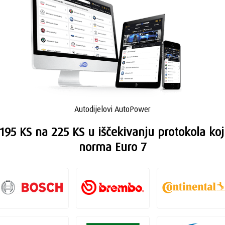
Autodijelovi AutoPower
95 KS na 225 KS u iščekivanju protokola koj
norma Euro 7