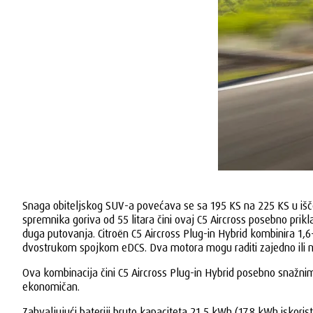
Snaga obiteljskog SUV-a povećava se sa 195 KS na 225 KS u išček
spremnika goriva od 55 litara čini ovaj C5 Aircross posebno pri
duga putovanja. Citroën C5 Aircross Plug-in Hybrid kombinira 1,6
dvostrukom spojkom eDCS. Dva motora mogu raditi zajedno ili neo
Ova kombinacija čini C5 Aircross Plug-in Hybrid posebno snažnim
ekonomičan.
Zahvaljujući bateriji bruto kapaciteta 21,5 kWh (17,8 kWh iskor