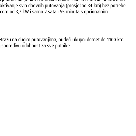
krivanje svih dnevnih putovanja (prosječno 34 km) bez potrebe
čem od 3,7 kW i samo 2 sata i 55 minuta s opcionalnim
ometražu na dugim putovanjima, nudeći ukupni domet do 1100 km.
sporedivu udobnost za sve putnike.