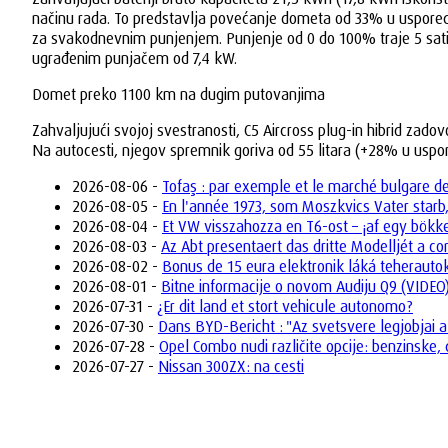
načinu rada. To predstavlja povećanje dometa od 33% u uspore
za svakodnevnim punjenjem. Punjenje od 0 do 100% traje 5 sati
ugrađenim punjačem od 7,4 kW.
Domet preko 1100 km na dugim putovanjima
Zahvaljujući svojoj svestranosti, C5 Aircross plug-in hibrid z
Na autocesti, njegov spremnik goriva od 55 litara (+28% u us
2026-08-06 -
Tofaş : par exemple et le marché bulgare d
2026-08-05 -
En l'année 1973, som Moszkvics Vater starb,
2026-08-04 -
Et VW visszahozza en T6-ost – ¡af egy bökk
2026-08-03 -
Az Abt presentaert das dritte Modelljét a 
2026-08-02 -
Bonus de 15 eura elektronik láká teheraut
2026-08-01 -
Bitne informacije o novom Audiju Q9 (VIDEO
2026-07-31 -
¿Er dit land et stort vehicule autonomo?
2026-07-30 -
Dans BYD-Bericht : "Az svetsvere legjobjai a
2026-07-28 -
Opel Combo nudi različite opcije: benzinske, 
2026-07-27 -
Nissan 300ZX: na cesti