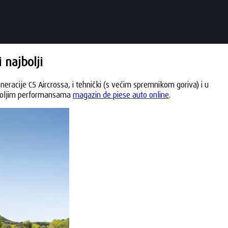
 najbolji
neracije C5 Aircrossa, i tehnički (s većim spremnikom goriva) i u
 s boljim performansama
magazin de piese auto online
.