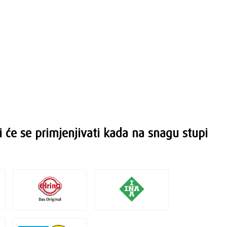
i će se primjenjivati kada na snagu stupi