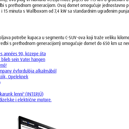
dbi s prethodnom generacijom. Ovaj domet omogućuje jednostavno po
 i 15 minuta s Wallboxom od 7,4 kW sa standardnim ugrađenim punja
adovoljava potrebe kupaca u segmentu C-SUV-ova koji traže veliku kil
poredbi s prethodnom generacijom) omogućuje domet do 650 km uz neu
es années 90, közepe óta
 blieb sein Vater hängen
enő!
company évfordulója alkalmából
okók, Opeleknek
)
karunk lenni" (INTERJÚ)
dizelske i električne motore.