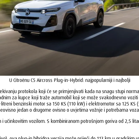
U Citroënu C5 Aircross Plug-in-Hybrid: najpopularniji i najbolji
ivanju protokola koji će se primjenjivati kada na snagu stupi norma 
kladnim za kupce koji traže automobil koji se može svakodnevno vozit
-litreni benzinski motor sa 150 KS (110 kW) i elektromotor sa 125 KS 
visno jedan o drugome ovisno o uvjetima vožnje i potrebama vozača. Do
 i učinkovitim vozilom. S kombiniranom potrošnjom goriva od 2,5 lita
istivo), ova plug-in hibridna verzija može prijeći do 113 km u gradsk