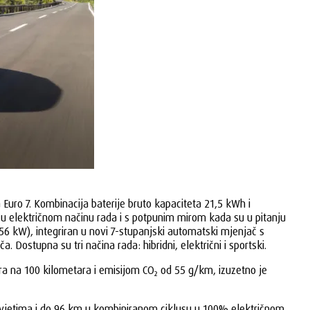
Euro 7. Kombinacija baterije bruto kapaciteta 21,5 kWh i
i u električnom načinu rada i s potpunim mirom kada su u pitanju
(56 kW), integriran u novi 7-stupanjski automatski mjenjač s
stupna su tri načina rada: hibridni, električni i sportski.
ra na 100 kilometara i emisijom CO₂ od 55 g/km, izuzetno je
im uvjetima i do 96 km u kombiniranom ciklusu u 100% električnom