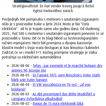
Stratégiavältstät: En Fiat vender traveg jusqu'à Belső
égésű motorokhoz zurück
Posljednjih 500 primjeraka s motorom s unutarnjim izgaranjem
sišlo je s proizvodne trake u ljeto 2024. Moto je bio "čisto
električni" - ali to je trajalo samo oko godinu dana. Od studenog
2025., Fiat 500 s motorima s unutarnjim izgaranjem ponovno će se
proizvoditi u Torinu. Bit će to blagi hibrid sa šesterostupanjskim
ručnim mjenjačem. Neće biti promjena u dizajnu karoserije:
klasični model s troja vrata dostupan je kao limuzina i kabriolet.
Zadržat će se i model 3+1. Razlog promjene strategije je slaba
potražnja za električnim automobilima.
2026-08-06 -
Tofaş : par exemple et le marché bulgare des
années 90, közepe óta
2026-08-05 -
En l'année 1973, som Moszkvics Vater starb,
blieb sein Vater hängen
2026-08-04 -
Et VW visszahozza en T6-ost – ¡af egy
bökkenő!
2026-08-03 -
Az Abt presentaert das dritte Modelljét a
company évfordulója alkalmából
2026-08-02 -
Bonus de 15 eura elektronik láká