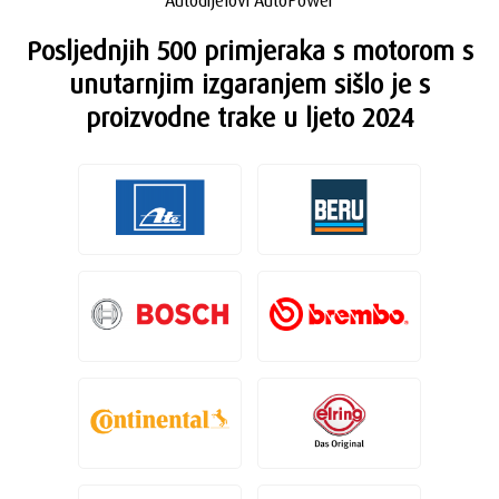
Autodijelovi AutoPower
Posljednjih 500 primjeraka s motorom s
unutarnjim izgaranjem sišlo je s
proizvodne trake u ljeto 2024