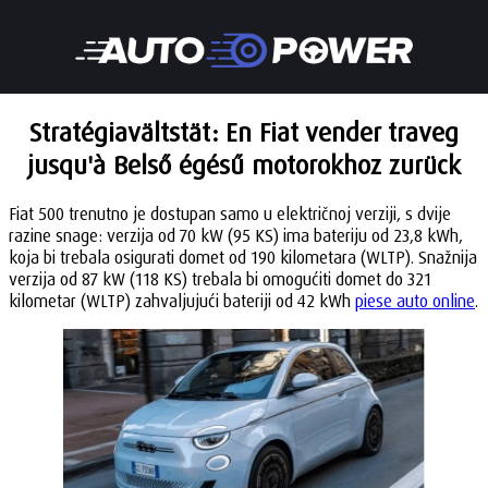
Stratégiavältstät: En Fiat vender traveg
jusqu'à Belső égésű motorokhoz zurück
Fiat 500 trenutno je dostupan samo u električnoj verziji, s dvije
razine snage: verzija od 70 kW (95 KS) ima bateriju od 23,8 kWh,
koja bi trebala osigurati domet od 190 kilometara (WLTP). Snažnija
verzija od 87 kW (118 KS) trebala bi omogućiti domet do 321
kilometar (WLTP) zahvaljujući bateriji od 42 kWh
piese auto online
.