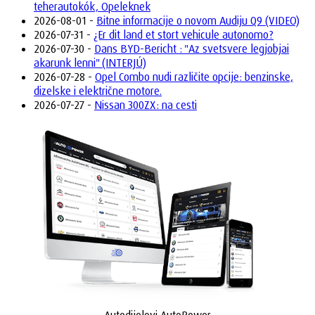
teherautokók, Opeleknek
2026-08-01 -
Bitne informacije o novom Audiju Q9 (VIDEO)
2026-07-31 -
¿Er dit land et stort vehicule autonomo?
2026-07-30 -
Dans BYD-Bericht : "Az svetsvere legjobjai
akarunk lenni" (INTERJÚ)
2026-07-28 -
Opel Combo nudi različite opcije: benzinske,
dizelske i električne motore.
2026-07-27 -
Nissan 300ZX: na cesti