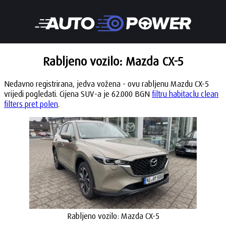
Rabljeno vozilo: Mazda CX-5
Nedavno registrirana, jedva vožena - ovu rabljenu Mazdu CX-5
vrijedi pogledati. Cijena SUV-a je 62.000 BGN
filtru habitaclu clean
filters pret polen
.
Rabljeno vozilo: Mazda CX-5