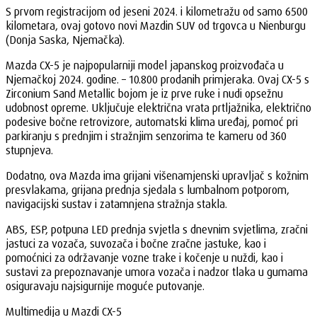
S prvom registracijom od jeseni 2024. i kilometražu od samo 6500
kilometara, ovaj gotovo novi Mazdin SUV od trgovca u Nienburgu
(Donja Saska, Njemačka).
Mazda CX-5 je najpopularniji model japanskog proizvođača u
Njemačkoj 2024. godine. – 10.800 prodanih primjeraka. Ovaj CX-5 s
Zirconium Sand Metallic bojom je iz prve ruke i nudi opsežnu
udobnost opreme. Uključuje električna vrata prtljažnika, električno
podesive bočne retrovizore, automatski klima uređaj, pomoć pri
parkiranju s prednjim i stražnjim senzorima te kameru od 360
stupnjeva.
Dodatno, ova Mazda ima grijani višenamjenski upravljač s kožnim
presvlakama, grijana prednja sjedala s lumbalnom potporom,
navigacijski sustav i zatamnjena stražnja stakla.
ABS, ESP, potpuna LED prednja svjetla s dnevnim svjetlima, zračni
jastuci za vozača, suvozača i bočne zračne jastuke, kao i
pomoćnici za održavanje vozne trake i kočenje u nuždi, kao i
sustavi za prepoznavanje umora vozača i nadzor tlaka u gumama
osiguravaju najsigurnije moguće putovanje.
Multimedija u Mazdi CX-5