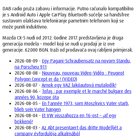
DAB radio pruža zabavu i informacije. Putno računalo kompatibilno
je s Android Auto i Apple CarPlay. Bluetooth sučelje sa handsfree
sustavom olakšava telefoniranje pametnim telefonom koji se
može puniti induktivno.
Mazda CX-5 nudi od 2012. Godine 2017. predstavljena je druga
generacija modela – model koji se nudi u prodaji je iz ove
generacije. 62.000 BGN. traži od prodavača ovaj rabljeni primjerak.
2026-08-09 -
Egy Pagani-Schraubensatz na novom štandu,
na Porscheu 911
2026-08-08 -
Nouveau, nouveau Video-Vidéo : Peugeot
Polygon Concept er da ! (VIDEO)
2026-08-07 -
Amok egy VAZ lakóautová mutalodík!
2026-08-06 -
Tofaş : par exemple et le marché bulgare des
années 90, közepe óta
2026-08-05 -
En l'année 1973, som Moszkvics Vater starb,
blieb sein Vater hängen
2026-08-04 -
Et VW visszahozza en T6-ost – ¡af egy
bökkenő!
2026-08-03 -
Az Abt presentaert das dritte Modelljét a
company évfordulója alkalmából