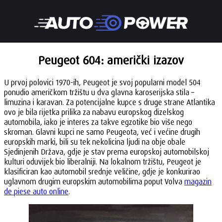
Peugeot 604: američki izazov
U prvoj polovici 1970-ih, Peugeot je svoj popularni model 504
ponudio američkom tržištu u dva glavna karoserijska stila –
limuzina i karavan. Za potencijalne kupce s druge strane Atlantika
ovo je bila rijetka prilika za nabavu europskog dizelskog
automobila, iako je interes za takve egzotike bio više nego
skroman. Glavni kupci ne samo Peugeota, već i većine drugih
europskih marki, bili su tek nekolicina ljudi na obje obale
Sjedinjenih Država, gdje je stav prema europskoj automobilskoj
kulturi oduvijek bio liberalniji. Na lokalnom tržištu, Peugeot je
klasificiran kao automobil srednje veličine, gdje je konkurirao
uglavnom drugim europskim automobilima poput Volva
magazin
de piese auto online
.