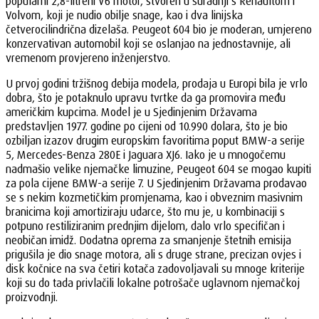
popularni 2,8-litreni V6 motor, stvoren u suradnji s Renaultom i
Volvom, koji je nudio obilje snage, kao i dva linijska
četverocilindrična dizelaša. Peugeot 604 bio je moderan, umjereno
konzervativan automobil koji se oslanjao na jednostavnije, ali
vremenom provjereno inženjerstvo.
U prvoj godini tržišnog debija modela, prodaja u Europi bila je vrlo
dobra, što je potaknulo upravu tvrtke da ga promovira među
američkim kupcima. Model je u Sjedinjenim Državama
predstavljen 1977. godine po cijeni od 10.990 dolara, što je bio
ozbiljan izazov drugim europskim favoritima poput BMW-a serije
5, Mercedes-Benza 280E i Jaguara XJ6. Iako je u mnogočemu
nadmašio velike njemačke limuzine, Peugeot 604 se mogao kupiti
za pola cijene BMW-a serije 7. U Sjedinjenim Državama prodavao
se s nekim kozmetičkim promjenama, kao i obveznim masivnim
branicima koji amortiziraju udarce, što mu je, u kombinaciji s
potpuno restiliziranim prednjim dijelom, dalo vrlo specifičan i
neobičan imidž. Dodatna oprema za smanjenje štetnih emisija
prigušila je dio snage motora, ali s druge strane, precizan ovjes i
disk kočnice na sva četiri kotača zadovoljavali su mnoge kriterije
koji su do tada privlačili lokalne potrošače uglavnom njemačkoj
proizvodnji.