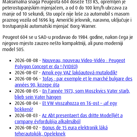
Maksimalna snaga Peugeota 604 doseže 133 KS, opremljen je
peterostupanjskim mjenjačem, a od 0 do 100 km/h ubrzava za
manje od 10 sekundi, što uopće nije loše za automobil s masom
praznog vozila od 1696 kg. Američki jelovnik, naravno, uključuje i
trostupanjski automatski mjenjač Borg-Warner.
Peugeot 604 se u SAD-u prodavao do 1984. godine, nakon čega je
njegovo mjesto zauzeo nešto kompaktniji, ali puno moderniji
model 505.
2026-08-08 -
Nouveau, nouveau Video-Vidéo : Peugeot
Polygon Concept er da ! (VIDEO)
2026-08-07 -
Amok egy VAZ lakóautová mutalodík!
2026-08-06 -
Tofaş : par exemple et le marché bulgare des
années 90, közepe óta
2026-08-05 -
En l'année 1973, som Moszkvics Vater starb,
blieb sein Vater hängen
2026-08-04 -
Et VW visszahozza en T6-ost – ¡af egy
bökkenő!
2026-08-03 -
Az Abt presentaert das dritte Modelljét a
company évfordulója alkalmából
2026-08-02 -
Bonus de 15 eura elektronik láká
teherautokók, Opeleknek