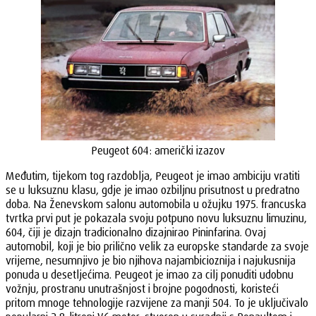
Peugeot 604: američki izazov
Međutim, tijekom tog razdoblja, Peugeot je imao ambiciju vratiti
se u luksuznu klasu, gdje je imao ozbiljnu prisutnost u predratno
doba. Na Ženevskom salonu automobila u ožujku 1975. francuska
tvrtka prvi put je pokazala svoju potpuno novu luksuznu limuzinu,
604, čiji je dizajn tradicionalno dizajnirao Pininfarina. Ovaj
automobil, koji je bio prilično velik za europske standarde za svoje
vrijeme, nesumnjivo je bio njihova najambicioznija i najukusnija
ponuda u desetljećima. Peugeot je imao za cilj ponuditi udobnu
vožnju, prostranu unutrašnjost i brojne pogodnosti, koristeći
pritom mnoge tehnologije razvijene za manji 504. To je uključivalo