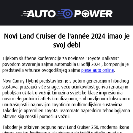
Novi Land Cruiser de l'année 2024 imao je
svoj debi
Tijekom službene konferencije za novinare "Toyote Balkans"
povodom otvaranja sajma automobila u Sofiji 2024., kompanija je
predstavila vrhunce ovogodišnjeg sajma
piese auto online
.
Novi Camry Hybrid predstavljen je s petom generacijom hibridnog
sustava, pružajući više snage, veću učinkovitost goriva i značajno
poboljšan užitak u vožnji. Limuzina svjetske klase impresionira
novim elegantnim i atletskim dizajnom, s obnovljenom luksuznom
unutrašnjosti i najnovijim Toyotinim multimedijskim sustavima.
Također je opremljen Toyota Teammate naprednim tehnologijama
aktivne sigurnosti i pomoći u vožnji.
Također je otkriven potpuno novi Land Cruiser 250, moderna ikona