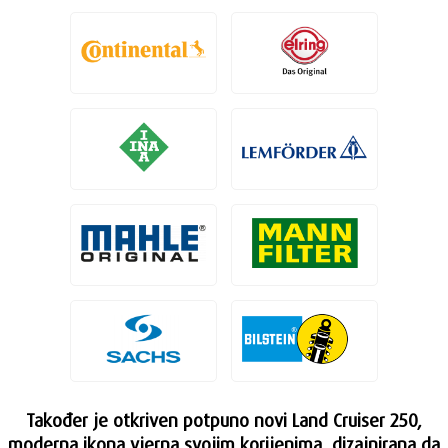
Također je otkriven potpuno novi Land Cruiser 250,
moderna ikona vjerna svojim korijenima, dizajnirana da