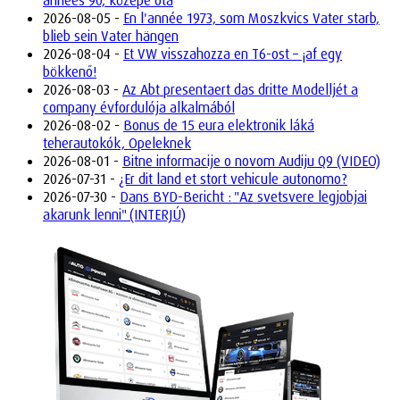
années 90, közepe óta
2026-08-05 -
En l'année 1973, som Moszkvics Vater starb,
blieb sein Vater hängen
2026-08-04 -
Et VW visszahozza en T6-ost – ¡af egy
bökkenő!
2026-08-03 -
Az Abt presentaert das dritte Modelljét a
company évfordulója alkalmából
2026-08-02 -
Bonus de 15 eura elektronik láká
teherautokók, Opeleknek
2026-08-01 -
Bitne informacije o novom Audiju Q9 (VIDEO)
2026-07-31 -
¿Er dit land et stort vehicule autonomo?
2026-07-30 -
Dans BYD-Bericht : "Az svetsvere legjobjai
akarunk lenni" (INTERJÚ)