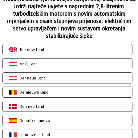
izdrži najteže uvjete s naprednim 2,8-litrenim
turbodizelskim motorom s novim automatskim
mjenjačem s osam stupnjeva prijenosa, električnim
servo upravljačem i novim sustavom okretanja
stabilizirajuće šipke
The new Land
Az új Land
Der neue Land
De nieuwe Land
Den nye Land
Debutó el nuevo
Le nouveau Land