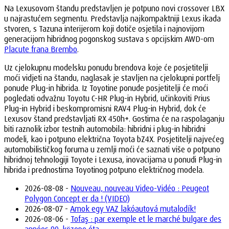
Na Lexusovom štandu predstavljen je potpuno novi crossover LBX
u najrastućem segmentu. Predstavlja najkompaktniji Lexus ikada
stvoren, s Tazuna interijerom koji dotiče osjetila i najnovijom
generacijom hibridnog pogonskog sustava s opcijskim AWD-om
Placute frana Brembo
.
Uz cjelokupnu modelsku ponudu brendova koje će posjetitelji
moći vidjeti na štandu, naglasak je stavljen na cjelokupni portfelj
ponude Plug-in hibrida. Iz Toyotine ponude posjetitelji će moći
pogledati odvažnu Toyotu C-HR Plug-in Hybrid, učinkoviti Prius
Plug-in Hybrid i beskompromisni RAV4 Plug-in Hybrid, dok će
Lexusov štand predstavljati RX 450h+. Gostima će na raspolaganju
biti raznolik izbor testnih automobila: hibridni i plug-in hibridni
modeli, kao i potpuno električna Toyota bZ4X. Posjetitelji najvećeg
automobilističkog foruma u zemlji moći će saznati više o potpuno
hibridnoj tehnologiji Toyote i Lexusa, inovacijama u ponudi Plug-in
hibrida i prednostima Toyotinog potpuno električnog modela.
2026-08-08 -
Nouveau, nouveau Video-Vidéo : Peugeot
Polygon Concept er da ! (VIDEO)
2026-08-07 -
Amok egy VAZ lakóautová mutalodík!
2026-08-06 -
Tofaş : par exemple et le marché bulgare des