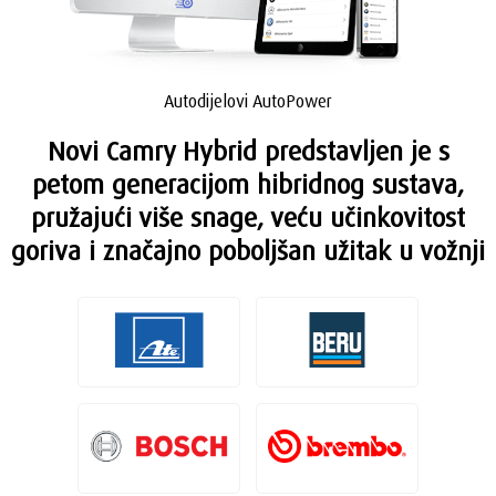
Autodijelovi AutoPower
Novi Camry Hybrid predstavljen je s
petom generacijom hibridnog sustava,
pružajući više snage, veću učinkovitost
goriva i značajno poboljšan užitak u vožnji