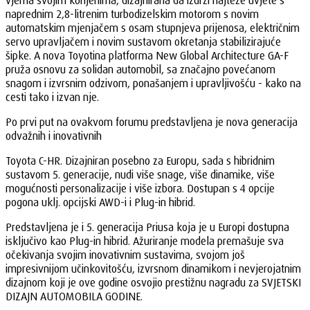
vjerna svojim korijenima, dizajnirana da izdrži najteže uvjete s
naprednim 2,8-litrenim turbodizelskim motorom s novim
automatskim mjenjačem s osam stupnjeva prijenosa, električnim
servo upravljačem i novim sustavom okretanja stabilizirajuće
šipke. A nova Toyotina platforma New Global Architecture GA-F
pruža osnovu za solidan automobil, sa značajno povećanom
snagom i izvrsnim odzivom, ponašanjem i upravljivošću - kako na
cesti tako i izvan nje.
Po prvi put na ovakvom forumu predstavljena je nova generacija
odvažnih i inovativnih
Toyota C-HR. Dizajniran posebno za Europu, sada s hibridnim
sustavom 5. generacije, nudi više snage, više dinamike, više
mogućnosti personalizacije i više izbora. Dostupan s 4 opcije
pogona uklj. opcijski AWD-i i Plug-in hibrid.
Predstavljena je i 5. generacija Priusa koja je u Europi dostupna
isključivo kao Plug-in hibrid. Ažuriranje modela premašuje sva
očekivanja svojim inovativnim sustavima, svojom još
impresivnijom učinkovitošću, izvrsnom dinamikom i nevjerojatnim
dizajnom koji je ove godine osvojio prestižnu nagradu za SVJETSKI
DIZAJN AUTOMOBILA GODINE.