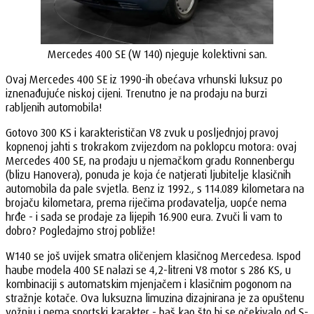
Mercedes 400 SE (W 140) njeguje kolektivni san.
Ovaj Mercedes 400 SE iz 1990-ih obećava vrhunski luksuz po
iznenađujuće niskoj cijeni. Trenutno je na prodaju na burzi
rabljenih automobila!
Gotovo 300 KS i karakterističan V8 zvuk u posljednjoj pravoj
kopnenoj jahti s trokrakom zvijezdom na poklopcu motora: ovaj
Mercedes 400 SE, na prodaju u njemačkom gradu Ronnenbergu
(blizu Hanovera), ponuda je koja će natjerati ljubitelje klasičnih
automobila da pale svjetla. Benz iz 1992., s 114.089 kilometara na
brojaču kilometara, prema riječima prodavatelja, uopće nema
hrđe - i sada se prodaje za lijepih 16.900 eura. Zvuči li vam to
dobro? Pogledajmo stroj pobliže!
W140 se još uvijek smatra oličenjem klasičnog Mercedesa. Ispod
haube modela 400 SE nalazi se 4,2-litreni V8 motor s 286 KS, u
kombinaciji s automatskim mjenjačem i klasičnim pogonom na
stražnje kotače. Ova luksuzna limuzina dizajnirana je za opuštenu
vožnju i nema sportski karakter - baš kao što bi se očekivalo od S-