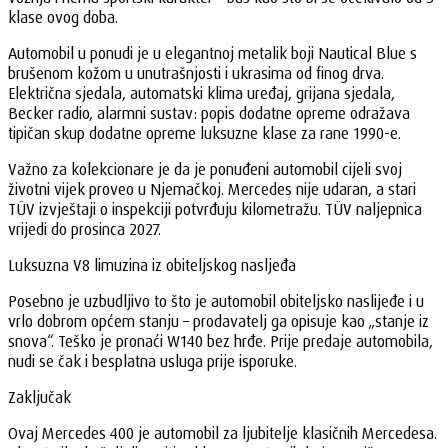
klase ovog doba.
Automobil u ponudi je u elegantnoj metalik boji Nautical Blue s
brušenom kožom u unutrašnjosti i ukrasima od finog drva.
Električna sjedala, automatski klima uređaj, grijana sjedala,
Becker radio, alarmni sustav: popis dodatne opreme odražava
tipičan skup dodatne opreme luksuzne klase za rane 1990-e.
Važno za kolekcionare je da je ponuđeni automobil cijeli svoj
životni vijek proveo u Njemačkoj. Mercedes nije udaran, a stari
TÜV izvještaji o inspekciji potvrđuju kilometražu. TÜV naljepnica
vrijedi do prosinca 2027.
Luksuzna V8 limuzina iz obiteljskog nasljeđa
Posebno je uzbudljivo to što je automobil obiteljsko naslijeđe i u
vrlo dobrom općem stanju – prodavatelj ga opisuje kao „stanje iz
snova“. Teško je pronaći W140 bez hrđe. Prije predaje automobila,
nudi se čak i besplatna usluga prije isporuke.
Zaključak
Ovaj Mercedes 400 je automobil za ljubitelje klasičnih Mercedesa.