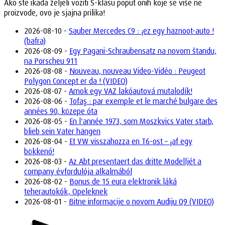
Ako ste ikada željeli voziti S-klasu poput onih koje se više ne
proizvode, ovo je sjajna prilika!
2026-08-10 -
Sauber Mercedes C9 : ¡ez egy haznoot-auto !
(bafra)
2026-08-09 -
Egy Pagani-Schraubensatz na novom štandu,
na Porscheu 911
2026-08-08 -
Nouveau, nouveau Video-Vidéo : Peugeot
Polygon Concept er da ! (VIDEO)
2026-08-07 -
Amok egy VAZ lakóautová mutalodík!
2026-08-06 -
Tofaş : par exemple et le marché bulgare des
années 90, közepe óta
2026-08-05 -
En l'année 1973, som Moszkvics Vater starb,
blieb sein Vater hängen
2026-08-04 -
Et VW visszahozza en T6-ost – ¡af egy
bökkenő!
2026-08-03 -
Az Abt presentaert das dritte Modelljét a
company évfordulója alkalmából
2026-08-02 -
Bonus de 15 eura elektronik láká
teherautokók, Opeleknek
2026-08-01 -
Bitne informacije o novom Audiju Q9 (VIDEO)