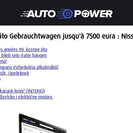
to Gebrauchtwagen jusqu'à 7500 eura : Nissa
es années 90, közepe óta
 blieb sein Vater hängen
enő!
company évfordulója alkalmából
okók, Opeleknek
)
karunk lenni" (INTERJÚ)
dizelske i električne motore.