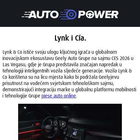
Lynk i Cía.
Lynk & Co ističe svoju ulogu ključnog igrača u globalnom
inovacijskom ekosustavu Geely Auto Grupe na sajmu CES 2026 u
Las Vegasu, gdje je Grupa predstavila značajan napredak u
tehnologiji inteligentnih vozila sljedeće generacije. Vozila Lynk &
Co korištena su na licu mjesta kako bi podržala Geelyjevu
prisutnost na vodećem svjetskom tehnološkom sajmu,
demonstrirajući integraciju marke u globalnu platformu mobilnosti
i tehnologije Grupe
piese auto online
.