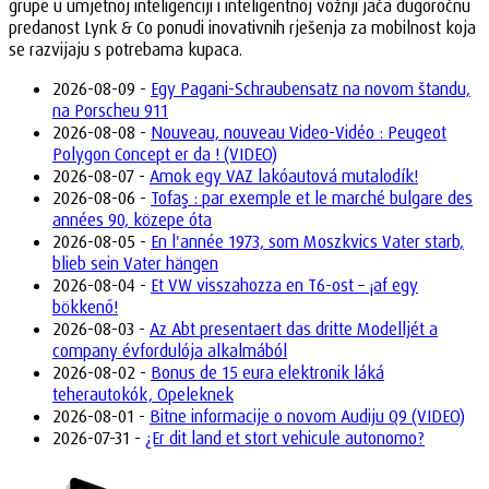
grupe u umjetnoj inteligenciji i inteligentnoj vožnji jača dugoročnu
predanost Lynk & Co ponudi inovativnih rješenja za mobilnost koja
se razvijaju s potrebama kupaca.
2026-08-09 -
Egy Pagani-Schraubensatz na novom štandu,
na Porscheu 911
2026-08-08 -
Nouveau, nouveau Video-Vidéo : Peugeot
Polygon Concept er da ! (VIDEO)
2026-08-07 -
Amok egy VAZ lakóautová mutalodík!
2026-08-06 -
Tofaş : par exemple et le marché bulgare des
années 90, közepe óta
2026-08-05 -
En l'année 1973, som Moszkvics Vater starb,
blieb sein Vater hängen
2026-08-04 -
Et VW visszahozza en T6-ost – ¡af egy
bökkenő!
2026-08-03 -
Az Abt presentaert das dritte Modelljét a
company évfordulója alkalmából
2026-08-02 -
Bonus de 15 eura elektronik láká
teherautokók, Opeleknek
2026-08-01 -
Bitne informacije o novom Audiju Q9 (VIDEO)
2026-07-31 -
¿Er dit land et stort vehicule autonomo?