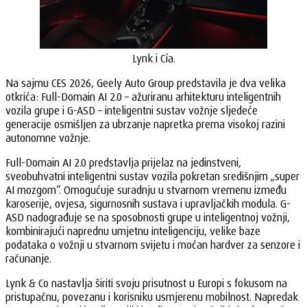
Lynk i Cía.
Na sajmu CES 2026, Geely Auto Group predstavila je dva velika
otkrića: Full-Domain AI 2.0 – ažuriranu arhitekturu inteligentnih
vozila grupe i G-ASD – inteligentni sustav vožnje sljedeće
generacije osmišljen za ubrzanje napretka prema visokoj razini
autonomne vožnje.
Full-Domain AI 2.0 predstavlja prijelaz na jedinstveni,
sveobuhvatni inteligentni sustav vozila pokretan središnjim „super
AI mozgom“. Omogućuje suradnju u stvarnom vremenu između
karoserije, ovjesa, sigurnosnih sustava i upravljačkih modula. G-
ASD nadograđuje se na sposobnosti grupe u inteligentnoj vožnji,
kombinirajući naprednu umjetnu inteligenciju, velike baze
podataka o vožnji u stvarnom svijetu i moćan hardver za senzore i
računanje.
Lynk & Co nastavlja širiti svoju prisutnost u Europi s fokusom na
pristupačnu, povezanu i korisniku usmjerenu mobilnost. Napredak