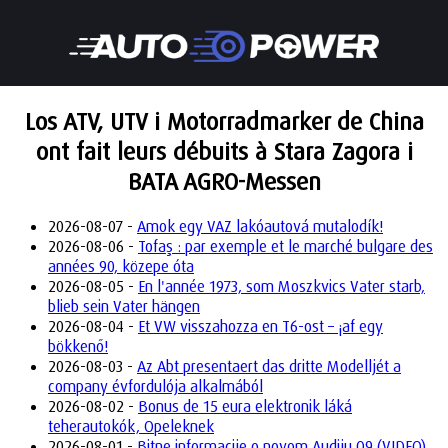
Los ATV, UTV i Motorradmarker de China
ont fait leurs débuits à Stara Zagora i
BATA AGRO-Messen
2026-08-07 -
Amok egy VAZ lakóautová mutalodík!
2026-08-06 -
Tofaş : par exemple et le marché bulgare des
années 90, közepe óta
2026-08-05 -
En l'année 1973, som Moszkvics Vater starb,
blieb sein Vater hängen
2026-08-04 -
Et VW visszahozza en T6-ost – ¡af egy
bökkenő!
2026-08-03 -
Az Abt presentaert das dritte Modelljét a
company évfordulója alkalmából
2026-08-02 -
Bonus de 15 eura elektronik láká
teherautokók, Opeleknek
2026-08-01 -
Bitne informacije o novom Audiju Q9 (VIDEO)