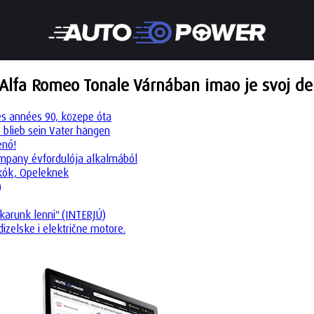
'Alfa Romeo Tonale Várnában imao je svoj de
es années 90, közepe óta
 blieb sein Vater hängen
enő!
company évfordulója alkalmából
okók, Opeleknek
)
karunk lenni" (INTERJÚ)
dizelske i električne motore.