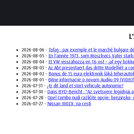
L
2026-08-06 -
Tofaş : par exemple et le marché bulgare d
2026-08-05 -
En l'année 1973, som Moszkvics Vater starb,
2026-08-04 -
Et VW visszahozza en T6-ost – ¡af egy bökk
2026-08-03 -
Az Abt presentaert das dritte Modelljét a 
2026-08-02 -
Bonus de 15 eura elektronik láká teheraut
2026-08-01 -
Bitne informacije o novom Audiju Q9 (VIDEO
2026-07-31 -
¿Er dit land et stort vehicule autonomo?
2026-07-30 -
Dans BYD-Bericht : "Az svetsvere legjobjai a
2026-07-28 -
Opel Combo nudi različite opcije: benzinske, 
2026-07-27 -
Nissan 300ZX: na cesti