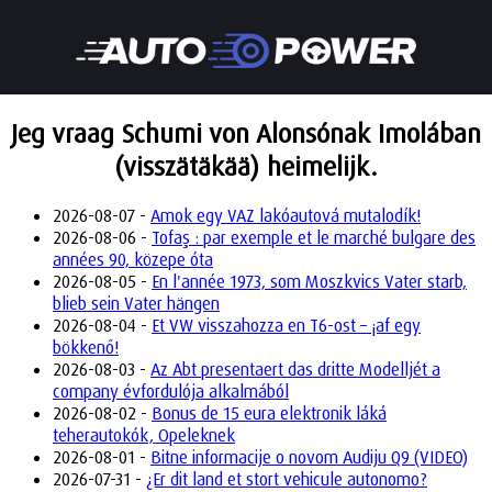
Jeg vraag Schumi von Alonsónak Imolában
(visszätäkää) heimelijk.
2026-08-07 -
Amok egy VAZ lakóautová mutalodík!
2026-08-06 -
Tofaş : par exemple et le marché bulgare des
années 90, közepe óta
2026-08-05 -
En l'année 1973, som Moszkvics Vater starb,
blieb sein Vater hängen
2026-08-04 -
Et VW visszahozza en T6-ost – ¡af egy
bökkenő!
2026-08-03 -
Az Abt presentaert das dritte Modelljét a
company évfordulója alkalmából
2026-08-02 -
Bonus de 15 eura elektronik láká
teherautokók, Opeleknek
2026-08-01 -
Bitne informacije o novom Audiju Q9 (VIDEO)
2026-07-31 -
¿Er dit land et stort vehicule autonomo?