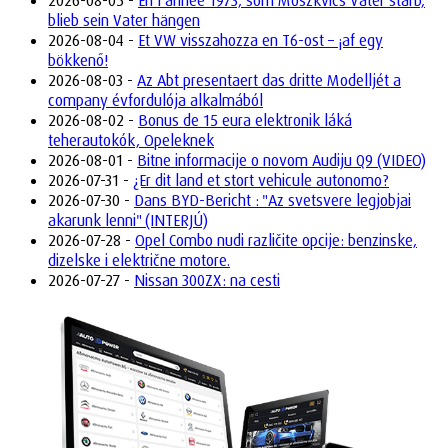
blieb sein Vater hängen
2026-08-04 -
Et VW visszahozza en T6-ost – ¡af egy
bökkenő!
2026-08-03 -
Az Abt presentaert das dritte Modelljét a
company évfordulója alkalmából
2026-08-02 -
Bonus de 15 eura elektronik láká
teherautokók, Opeleknek
2026-08-01 -
Bitne informacije o novom Audiju Q9 (VIDEO)
2026-07-31 -
¿Er dit land et stort vehicule autonomo?
2026-07-30 -
Dans BYD-Bericht : "Az svetsvere legjobjai
akarunk lenni" (INTERJÚ)
2026-07-28 -
Opel Combo nudi različite opcije: benzinske,
dizelske i električne motore.
2026-07-27 -
Nissan 300ZX: na cesti