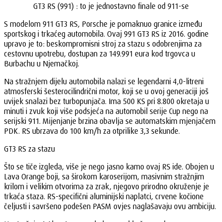
GT3 RS (991) : to je jednostavno finale od 911-se
S modelom 911 GT3 RS, Porsche je pomaknuo granice između
sportskog i trkaćeg automobila. Ovaj 991 GT3 RS iz 2016. godine
upravo je to: beskompromisni stroj za stazu s odobrenjima za
cestovnu upotrebu, dostupan za 149.991 eura kod trgovca u
Burbachu u Njemačkoj.
Na stražnjem dijelu automobila nalazi se legendarni 4,0-litreni
atmosferski šesterocilindrični motor, koji se u ovoj generaciji još
uvijek snalazi bez turbopunjača. Ima 500 KS pri 8.800 okretaja u
minuti i zvuk koji više podsjeća na automobil serije Cup nego na
serijski 911. Mijenjanje brzina obavlja se automatskim mjenjačem
PDK. RS ubrzava do 100 km/h za otprilike 3,3 sekunde.
GT3 RS za stazu
Što se tiče izgleda, više je nego jasno kamo ovaj RS ide. Obojen u
Lava Orange boji, sa širokom karoserijom, masivnim stražnjim
krilom i velikim otvorima za zrak, njegovo prirodno okruženje je
trkaća staza. RS-specifični aluminijski naplatci, crvene kočione
čeljusti i savršeno podešen PASM ovjes naglašavaju ovu ambiciju.