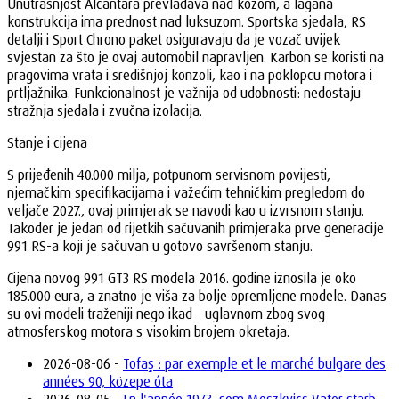
Unutrašnjost Alcantara prevladava nad kožom, a lagana
konstrukcija ima prednost nad luksuzom. Sportska sjedala, RS
detalji i Sport Chrono paket osiguravaju da je vozač uvijek
svjestan za što je ovaj automobil napravljen. Karbon se koristi na
pragovima vrata i središnjoj konzoli, kao i na poklopcu motora i
prtljažnika. Funkcionalnost je važnija od udobnosti: nedostaju
stražnja sjedala i zvučna izolacija.
Stanje i cijena
S prijeđenih 40.000 milja, potpunom servisnom povijesti,
njemačkim specifikacijama i važećim tehničkim pregledom do
veljače 2027., ovaj primjerak se navodi kao u izvrsnom stanju.
Također je jedan od rijetkih sačuvanih primjeraka prve generacije
991 RS-a koji je sačuvan u gotovo savršenom stanju.
Cijena novog 991 GT3 RS modela 2016. godine iznosila je oko
185.000 eura, a znatno je viša za bolje opremljene modele. Danas
su ovi modeli traženiji nego ikad – uglavnom zbog svog
atmosferskog motora s visokim brojem okretaja.
2026-08-06 -
Tofaş : par exemple et le marché bulgare des
années 90, közepe óta
2026-08-05 -
En l'année 1973, som Moszkvics Vater starb,