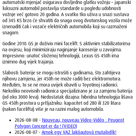
automatski mjenjač osigurava dosljedno glatku vožnju – japanski
luksuzni automobil postavlja standarde u pogledu udobnosti
vožnje već gotovo 20 godina. A svatko tko uživa u snazi sustava
od 345 KS brzo će shvatiti da snaga ovog dvotonskog vozila može
iznenaditi čak i vozače električnih automobila koji su razmaženi
snagom.
Godine 2010. GS je doživio mini facelift. S aktivnim stabilizatorima
na ovjesu, koji minimiziraju naginjanje karoserije u zavojima.
Impresivno: unatoč složenoj tehnologiji, Lexus GS 450h ima
iznimno dug vijek trajanja.
Slabosti: baterije se mogu istrošiti s godinama, što zahtijeva
njihovu zamjenu, jer 450h ne može raditi bez elektromotora.
Međutim, to se ne mora uvijek obaviti u Toyotinoj radionici.
Nekoliko neovisnih radionica specijalizirano je za zamjenu baterija
(od oko 3000 leva). Nedostatak dizajna: hibridna tehnologija lišava
GS 450h prostora u prtljažniku: kapacitet od 280 ili 320 litara
(nakon facelifta) više je na razini malog automobila.
2026-08-08 -
Nouveau, nouveau Video-Vidéo : Peugeot
Polygon Concept er da ! (VIDEO)
2026-08-07 -
Amok egy VAZ lakóautová mutalodík!