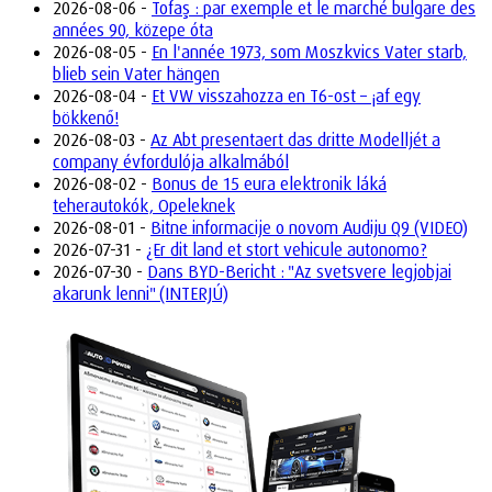
2026-08-06 -
Tofaş : par exemple et le marché bulgare des
années 90, közepe óta
2026-08-05 -
En l'année 1973, som Moszkvics Vater starb,
blieb sein Vater hängen
2026-08-04 -
Et VW visszahozza en T6-ost – ¡af egy
bökkenő!
2026-08-03 -
Az Abt presentaert das dritte Modelljét a
company évfordulója alkalmából
2026-08-02 -
Bonus de 15 eura elektronik láká
teherautokók, Opeleknek
2026-08-01 -
Bitne informacije o novom Audiju Q9 (VIDEO)
2026-07-31 -
¿Er dit land et stort vehicule autonomo?
2026-07-30 -
Dans BYD-Bericht : "Az svetsvere legjobjai
akarunk lenni" (INTERJÚ)