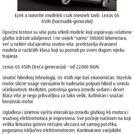
Ezek a noisette modelek csak mennek tavb: Lexus GS
450h (harmadik-generatie)
Opsežni testovi su više puta otkrili modele koji uspijevaju relativno
glatko izdržati udaljenost. I ne uvijek "samo" 100.000 kilometara,
već u nekim slučajevima znatno više. predstavlja dvanaest
modela iz različitih klasa koji su poznati po svom dugom vijeku
trajanja.
Lexus GS 450h (treća generacija) – od 22.000 BGN.
Unatoč hibridnoj tehnologiji, GS 450h nije baš ekonomičan. Dizelski
motor slične snage vjerojatno bi nadmašio potpuni hibrid u smislu
učinkovitosti. Međutim, potrošnja goriva između sedam i devet
litara više je nego prihvatljiva za tako velik, kultiviran i snažan
benzinski motor.
Uglađena i iznimno vješta interakcija između glatkog V6 motora i
snažnog elektromotora je impresivna. Sve počinje načinom na koji
velika limuzina gotovo nečujno ubrzava od samog početka,
pogonjena isključivo elektromotorom. Kontinuirano varijabilni