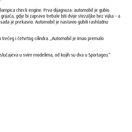
se lampica check engine. Prva dijagnoza: automobil je gubio
rijača, gdje bi zapravo trebale biti dvije stezaljke bez vijka – a
t, sada je prekasno. Automobil je nastavio gubiti rashladnu
 trećeg i četvrtog cilindra. „Automobil je imao premalo
am slučajeva u svim modelima, od kojih su dva u Sportageu.“