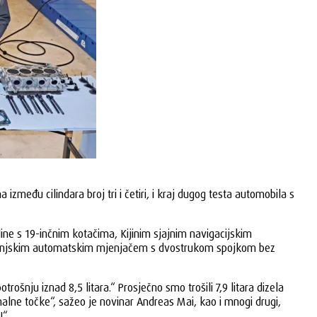
među cilindara broj tri i četiri, i kraj dugog testa automobila s
line s 19-inčnim kotačima, Kijinim sjajnim navigacijskim
-stupanjskim automatskim mjenjačem s dvostrukom spojkom bez
rošnju iznad 8,5 litara.“ Prosječno smo trošili 7,9 litara dizela
malne točke“, sažeo je novinar Andreas Mai, kao i mnogi drugi,
!“