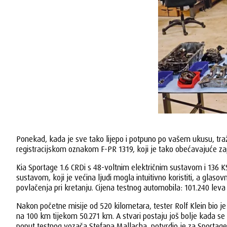
Ponekad, kada je sve tako lijepo i potpuno po vašem ukusu, tražim
registracijskom oznakom F-PR 1319, koji je tako obećavajuće z
Kia Sportage 1.6 CRDi s 48-voltnim električnim sustavom i 136 KS
sustavom, koji je većina ljudi mogla intuitivno koristiti, a g
povlačenja pri kretanju. Cijena testnog automobila: 101.240 lev
Nakon početne misije od 520 kilometara, tester Rolf Klein bio je im
na 100 km tijekom 50.271 km. A stvari postaju još bolje kada se 
poput testnog vozača Stefana Mallacha, potvrdio je za Sportage: