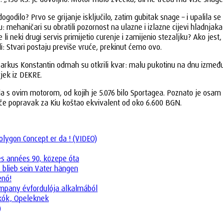
dogodilo? Prvo se grijanje isključilo, zatim gubitak snage – i upalila 
 mehaničari su obratili pozornost na ulazne i izlazne cijevi hladnjaka g
 li neki drugi servis primijetio curenje i zamijenio stezaljku? Ako jes
i: Stvari postaju previše vruće, prekinut ćemo ovo.
E Markus Konstantin odmah su otkrili kvar: malu pukotinu na dnu između
jek iz DEKRE.
mobila s ovim motorom, od kojih je 5.076 bilo Sportagea. Poznato je os
inače popravak za Kiu koštao ekvivalent od oko 6.600 BGN.
lygon Concept er da ! (VIDEO)
es années 90, közepe óta
 blieb sein Vater hängen
enő!
company évfordulója alkalmából
okók, Opeleknek
)