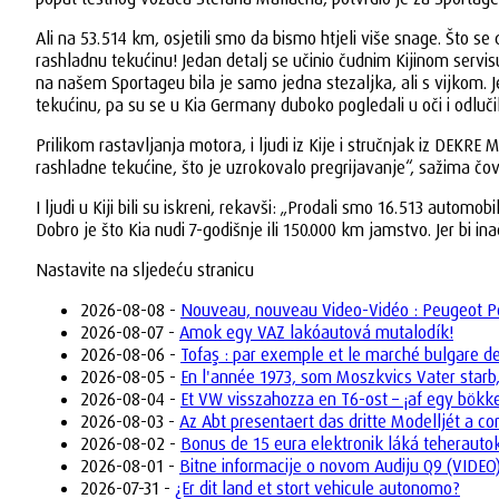
Ali na 53.514 km, osjetili smo da bismo htjeli više snage. Što se 
rashladnu tekućinu! Jedan detalj se učinio čudnim Kijinom servisu:
na našem Sportageu bila je samo jedna stezaljka, ali s vijkom. Je
tekućinu, pa su se u Kia Germany duboko pogledali u oči i odlučil
Prilikom rastavljanja motora, i ljudi iz Kije i stručnjak iz DEKR
rashladne tekućine, što je uzrokovalo pregrijavanje“, sažima čov
I ljudi u Kiji bili su iskreni, rekavši: „Prodali smo 16.513 auto
Dobro je što Kia nudi 7-godišnje ili 150.000 km jamstvo. Jer bi 
Nastavite na sljedeću stranicu
2026-08-08 -
Nouveau, nouveau Video-Vidéo : Peugeot Po
2026-08-07 -
Amok egy VAZ lakóautová mutalodík!
2026-08-06 -
Tofaş : par exemple et le marché bulgare d
2026-08-05 -
En l'année 1973, som Moszkvics Vater starb,
2026-08-04 -
Et VW visszahozza en T6-ost – ¡af egy bökk
2026-08-03 -
Az Abt presentaert das dritte Modelljét a 
2026-08-02 -
Bonus de 15 eura elektronik láká teheraut
2026-08-01 -
Bitne informacije o novom Audiju Q9 (VIDEO
2026-07-31 -
¿Er dit land et stort vehicule autonomo?