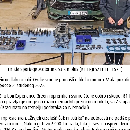
En Kia Sportage Motorunk 53 km plus (KITERJESZTETT TESZT)
o dlaku u juhi. Ovdje smo je pronašli u bloku motora. Mala pukotina iz
apočeo 2. studenog 2022.
, u boji Experience Green i opremljen svime što je dobro i skupo: GT-
lasovno upravljanje mu je na razini njemačkih premium modela, sa 7
a (izračunato na temelju podataka za Njemačku).
presioniran: „Živjeli dizelaši! Čak ni „utrka“ na autocesti ne podiže pot
vozi mirno: „Nakon gotovo 6.000 km rada, bila je šestica ispred deci
 „136 KS. je dovoljno. Motor malo zvecka, ali ne treba mu više snage