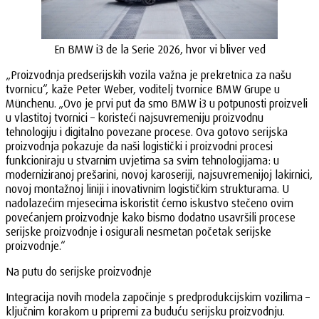
En BMW i3 de la Serie 2026, hvor vi bliver ved
„Proizvodnja predserijskih vozila važna je prekretnica za našu
tvornicu“, kaže Peter Weber, voditelj tvornice BMW Grupe u
Münchenu. „Ovo je prvi put da smo BMW i3 u potpunosti proizveli
u vlastitoj tvornici – koristeći najsuvremeniju proizvodnu
tehnologiju i digitalno povezane procese. Ova gotovo serijska
proizvodnja pokazuje da naši logistički i proizvodni procesi
funkcioniraju u stvarnim uvjetima sa svim tehnologijama: u
moderniziranoj prešarini, novoj karoseriji, najsuvremenijoj lakirnici,
novoj montažnoj liniji i inovativnim logističkim strukturama. U
nadolazećim mjesecima iskoristit ćemo iskustvo stečeno ovim
povećanjem proizvodnje kako bismo dodatno usavršili procese
serijske proizvodnje i osigurali nesmetan početak serijske
proizvodnje.“
Na putu do serijske proizvodnje
Integracija novih modela započinje s predprodukcijskim vozilima –
ključnim korakom u pripremi za buduću serijsku proizvodnju.