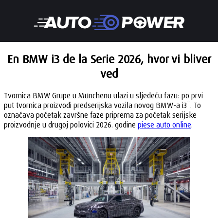
En BMW i3 de la Serie 2026, hvor vi bliver
ved
Tvornica BMW Grupe u Münchenu ulazi u sljedeću fazu: po prvi
put tvornica proizvodi predserijska vozila novog BMW-a i3*. To
označava početak završne faze priprema za početak serijske
proizvodnje u drugoj polovici 2026. godine
piese auto online
.