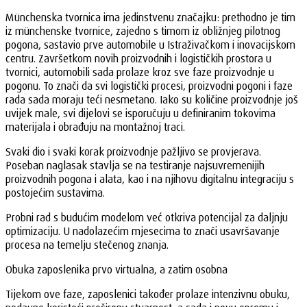
Münchenska tvornica ima jedinstvenu značajku: prethodno je tim
iz münchenske tvornice, zajedno s timom iz obližnjeg pilotnog
pogona, sastavio prve automobile u Istraživačkom i inovacijskom
centru. Završetkom novih proizvodnih i logističkih prostora u
tvornici, automobili sada prolaze kroz sve faze proizvodnje u
pogonu. To znači da svi logistički procesi, proizvodni pogoni i faze
rada sada moraju teći nesmetano. Iako su količine proizvodnje još
uvijek male, svi dijelovi se isporučuju u definiranim tokovima
materijala i obrađuju na montažnoj traci.
Svaki dio i svaki korak proizvodnje pažljivo se provjerava.
Poseban naglasak stavlja se na testiranje najsuvremenijih
proizvodnih pogona i alata, kao i na njihovu digitalnu integraciju s
postojećim sustavima.
Probni rad s budućim modelom već otkriva potencijal za daljnju
optimizaciju. U nadolazećim mjesecima to znači usavršavanje
procesa na temelju stečenog znanja.
Obuka zaposlenika prvo virtualna, a zatim osobna
Tijekom ove faze, zaposlenici također prolaze intenzivnu obuku,