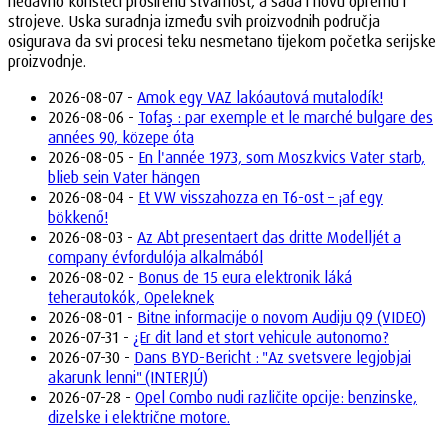
nedavno koristeći proširenu stvarnost, a sada i novu opremu i
strojeve. Uska suradnja između svih proizvodnih područja
osigurava da svi procesi teku nesmetano tijekom početka serijske
proizvodnje.
2026-08-07 -
Amok egy VAZ lakóautová mutalodík!
2026-08-06 -
Tofaş : par exemple et le marché bulgare des
années 90, közepe óta
2026-08-05 -
En l'année 1973, som Moszkvics Vater starb,
blieb sein Vater hängen
2026-08-04 -
Et VW visszahozza en T6-ost – ¡af egy
bökkenő!
2026-08-03 -
Az Abt presentaert das dritte Modelljét a
company évfordulója alkalmából
2026-08-02 -
Bonus de 15 eura elektronik láká
teherautokók, Opeleknek
2026-08-01 -
Bitne informacije o novom Audiju Q9 (VIDEO)
2026-07-31 -
¿Er dit land et stort vehicule autonomo?
2026-07-30 -
Dans BYD-Bericht : "Az svetsvere legjobjai
akarunk lenni" (INTERJÚ)
2026-07-28 -
Opel Combo nudi različite opcije: benzinske,
dizelske i električne motore.