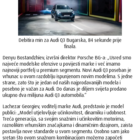
Debitira min za Audi Q3 Bugarska, 84 sekunde prije
finala.
Denyu Bostandzhiev, izvršni direktor Porsche BG-a: „Usred smo
najveće modelske ofenzive u povijesti marke i već imamo
najnoviji portfelj u premium segmentu. Novi Audi Q3 poseban je
vrhunac u ovom razdoblju ispunjenom novim modelima. S jedne
strane, zato što je jedan od naših najprodavanijih modela i
posebno je važan za Audi. Do danas je diljem svijeta prodano
ukupno dva milijuna Audi Q3 automobila.“
Lachezar Georgiev, voditelj marke Audi, predstavio je model
publici: „Model utjelovljuje učinkovitost, dinamiku i udobnost.
Treća generacija, sa svojim snažnim i učinkovitim motorima,
raznolikim vrhunskim značajkama i dinamičnim dizajnom, zaista
postavlja nove standarde u svom segmentu. Osobno sam jako
sretan što ovom snažnom kombinacijom možemo započeti