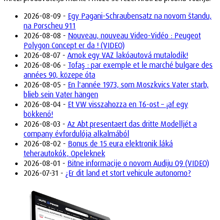
2026-08-09 -
Egy Pagani-Schraubensatz na novom štandu,
na Porscheu 911
2026-08-08 -
Nouveau, nouveau Video-Vidéo : Peugeot
Polygon Concept er da ! (VIDEO)
2026-08-07 -
Amok egy VAZ lakóautová mutalodík!
2026-08-06 -
Tofaş : par exemple et le marché bulgare des
années 90, közepe óta
2026-08-05 -
En l'année 1973, som Moszkvics Vater starb,
blieb sein Vater hängen
2026-08-04 -
Et VW visszahozza en T6-ost – ¡af egy
bökkenő!
2026-08-03 -
Az Abt presentaert das dritte Modelljét a
company évfordulója alkalmából
2026-08-02 -
Bonus de 15 eura elektronik láká
teherautokók, Opeleknek
2026-08-01 -
Bitne informacije o novom Audiju Q9 (VIDEO)
2026-07-31 -
¿Er dit land et stort vehicule autonomo?