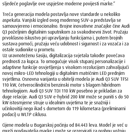
sljedeće poglavlje ove uspješne moderne povijesti marke.“
Treća generacija modela postavlja nove standarde u nekoliko
aspekata. Vanjski izgled ovog modernog SUV-a predstavlja se
samouvjereno i emocionalno. Brojne inovativne značajke čine Audi
Q3 poželjnim digitalnim suputnikom za svakodnevni život. Pružaju
prvoklasno iskustvo pri upravljanju funkcijama i, putem brojnih
sustava pomoći, pružaju veću udobnost i sigurnost i za vozača i za
ostale sudionike u prometu.
Uz uravnoteženu šasiju, digitalizacija svjetala također povećava
prednosti za kupca. To omogućuje visok stupanj personalizacije i
adaptivne funkcije osvjetljenja s visokom rezolucijom zahvaljujući
novoj mikro-LED tehnologiji u digitalnim matričnim LED prednjim
svjetlima. Osnovna varijanta u obitelji modela je Audi Q3 SUV TFSI
110 kW, četverocilindrični benzinski motor s blagom hibridnom
tehnologijom. Audi Q3 SUV TDI 110 kW posebno je prikladan za
duge relacije. Audi Q3 SUV e-hybrid 200 kW može se puniti s do 50
kW istosmjerne struje u idealnim uvjetima te je snažniji i
učinkovitiji nego ikad s dometom do 119 kilometara (preliminarni
podaci) u WLTP ciklusu.
Cijene modela u Bugarskoj počinju od 84.443 leva. Model je već u
mreži prodavatelja marke i može se rezervirati za probnu vožnju.