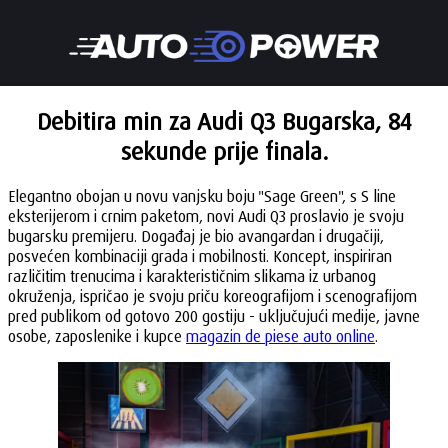
Debitira min za Audi Q3 Bugarska, 84
sekunde prije finala.
Elegantno obojan u novu vanjsku boju "Sage Green", s S line
eksterijerom i crnim paketom, novi Audi Q3 proslavio je svoju
bugarsku premijeru. Događaj je bio avangardan i drugačiji,
posvećen kombinaciji grada i mobilnosti. Koncept, inspiriran
različitim trenucima i karakterističnim slikama iz urbanog
okruženja, ispričao je svoju priču koreografijom i scenografijom
pred publikom od gotovo 200 gostiju - uključujući medije, javne
osobe, zaposlenike i kupce
magazin de piese auto online
.