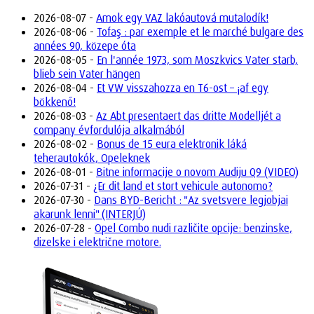
2026-08-07 -
Amok egy VAZ lakóautová mutalodík!
2026-08-06 -
Tofaş : par exemple et le marché bulgare des
années 90, közepe óta
2026-08-05 -
En l'année 1973, som Moszkvics Vater starb,
blieb sein Vater hängen
2026-08-04 -
Et VW visszahozza en T6-ost – ¡af egy
bökkenő!
2026-08-03 -
Az Abt presentaert das dritte Modelljét a
company évfordulója alkalmából
2026-08-02 -
Bonus de 15 eura elektronik láká
teherautokók, Opeleknek
2026-08-01 -
Bitne informacije o novom Audiju Q9 (VIDEO)
2026-07-31 -
¿Er dit land et stort vehicule autonomo?
2026-07-30 -
Dans BYD-Bericht : "Az svetsvere legjobjai
akarunk lenni" (INTERJÚ)
2026-07-28 -
Opel Combo nudi različite opcije: benzinske,
dizelske i električne motore.