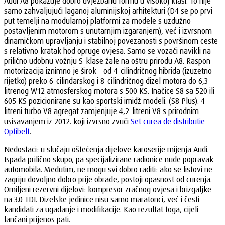
Audi A8 pokazuje dobro uvježbanu formu u visokoj klasi. To nije
samo zahvaljujući laganoj aluminijskoj arhitekturi (D4 se po prvi
put temelji na modularnoj platformi za modele s uzdužno
postavljenim motorom s unutarnjim izgaranjem), već i izvrsnom
dinamičkom upravljanju i stabilnoj povezanosti s površinom ceste
s relativno kratak hod opruge ovjesa. Samo se vozači navikli na
prilično udobnu vožnju S-klase žale na oštru prirodu A8. Raspon
motorizacija iznimno je širok – od 4-cilindričnog hibrida (izuzetno
rijetko) preko 6-cilindarskog i 8-cilindričnog dizel motora do 6,3-
litrenog W12 atmosferskog motora s 500 KS. Inačice S8 sa 520 ili
605 KS pozicionirane su kao sportski imidž modeli. (S8 Plus). 4-
litreni turbo V8 agregat zamjenjuje 4,2-litreni V8 s prirodnim
usisavanjem iz 2012. koji izvrsno zvuči
Set curea de distributie
Optibelt
.
Nedostaci: u slučaju oštećenja dijelove karoserije mijenja Audi.
Ispada prilično skupo, pa specijalizirane radionice nude popravak
automobila. Međutim, ne mogu svi dobro raditi: ako se listovi ne
zagriju dovoljno dobro prije obrade, postoji opasnost od curenja.
Omiljeni rezervni dijelovi: kompresor zračnog ovjesa i brizgaljke
na 3.0 TDI. Dizelske jedinice nisu samo maratonci, već i česti
kandidati za ugađanje i modifikacije. Kao rezultat toga, cijeli
lančani prijenos pati.