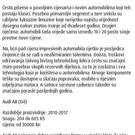
Često pišemo o povoljnim cijenama i novim automobilima koji tek
postaju klasici. Posebno primamljiv segment u tom smislu su
rabljene luksuzne limuzine koje nerijetko najnižu vrijednost
dosegnu nakon znatno manje od dvadeset godina. Drugim
riječima: automobili tada vrijede samo između 10 i 20 posto svoje
prvotne nove cijene.
No, brzi pad cijena impresivnih automobila rijetko je posljedica
činjenice da se radi o neafirmiranim talentima. Doista, troškovi
održavanja takvog bivšeg tehnološkog lidera često su značajni.
Osim posebno skupih rezervnih dijelova, za to je zaslužna i sva
tehnologija koja je korištena u automobilima. Mnoge komponente
teško su dostupne u slučaju popravaka, osobito u tijesnim
odjeljcima motora. A satnice servisne radionice također su
značajno porasle posljednjih godina.
Audi A8 (D4)
Razdoblje proizvodnje: 2010-2017
Snaga: 204 do 605 KS
cijena: od 30.000 kn