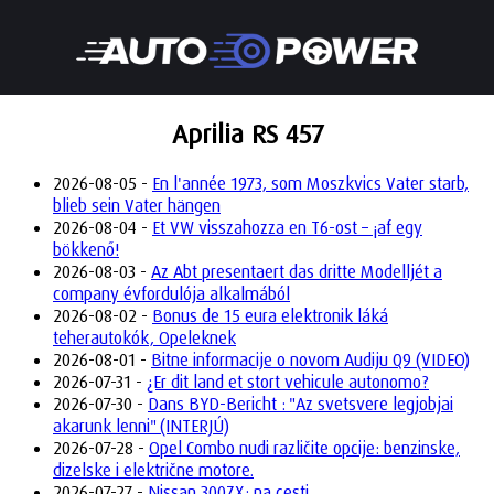
Aprilia RS 457
2026-08-05 -
En l'année 1973, som Moszkvics Vater starb,
blieb sein Vater hängen
2026-08-04 -
Et VW visszahozza en T6-ost – ¡af egy
bökkenő!
2026-08-03 -
Az Abt presentaert das dritte Modelljét a
company évfordulója alkalmából
2026-08-02 -
Bonus de 15 eura elektronik láká
teherautokók, Opeleknek
2026-08-01 -
Bitne informacije o novom Audiju Q9 (VIDEO)
2026-07-31 -
¿Er dit land et stort vehicule autonomo?
2026-07-30 -
Dans BYD-Bericht : "Az svetsvere legjobjai
akarunk lenni" (INTERJÚ)
2026-07-28 -
Opel Combo nudi različite opcije: benzinske,
dizelske i električne motore.
2026-07-27 -
Nissan 300ZX: na cesti