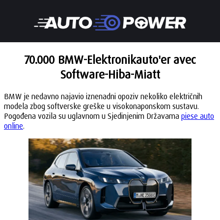
70.000 BMW-Elektronikauto'er avec
Software-Hiba-Miatt
BMW je nedavno najavio iznenadni opoziv nekoliko električnih
modela zbog softverske greške u visokonaponskom sustavu.
Pogođena vozila su uglavnom u Sjedinjenim Državama
piese auto
online
.