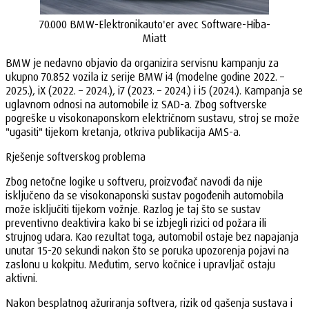
70.000 BMW-Elektronikauto'er avec Software-Hiba-
Miatt
BMW je nedavno objavio da organizira servisnu kampanju za
ukupno 70.852 vozila iz serije BMW i4 (modelne godine 2022. –
2025.), iX (2022. – 2024.), i7 (2023. – 2024.) i i5 (2024.). Kampanja se
uglavnom odnosi na automobile iz SAD-a. Zbog softverske
pogreške u visokonaponskom električnom sustavu, stroj se može
"ugasiti" tijekom kretanja, otkriva publikacija AMS-a.
Rješenje softverskog problema
Zbog netočne logike u softveru, proizvođač navodi da nije
isključeno da se visokonaponski sustav pogođenih automobila
može isključiti tijekom vožnje. Razlog je taj što se sustav
preventivno deaktivira kako bi se izbjegli rizici od požara ili
strujnog udara. Kao rezultat toga, automobil ostaje bez napajanja
unutar 15-20 sekundi nakon što se poruka upozorenja pojavi na
zaslonu u kokpitu. Međutim, servo kočnice i upravljač ostaju
aktivni.
Nakon besplatnog ažuriranja softvera, rizik od gašenja sustava i