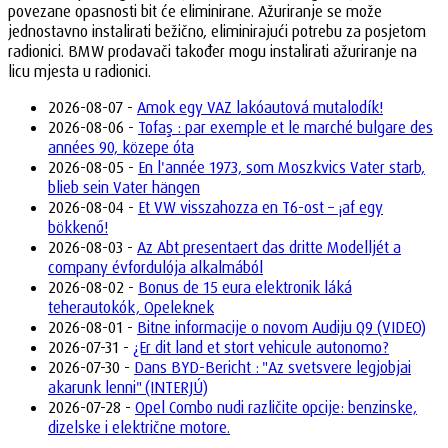
povezane opasnosti bit će eliminirane. Ažuriranje se može
jednostavno instalirati bežično, eliminirajući potrebu za posjetom
radionici. BMW prodavači također mogu instalirati ažuriranje na
licu mjesta u radionici.
2026-08-07 -
Amok egy VAZ lakóautová mutalodík!
2026-08-06 -
Tofaş : par exemple et le marché bulgare des
années 90, közepe óta
2026-08-05 -
En l'année 1973, som Moszkvics Vater starb,
blieb sein Vater hängen
2026-08-04 -
Et VW visszahozza en T6-ost – ¡af egy
bökkenő!
2026-08-03 -
Az Abt presentaert das dritte Modelljét a
company évfordulója alkalmából
2026-08-02 -
Bonus de 15 eura elektronik láká
teherautokók, Opeleknek
2026-08-01 -
Bitne informacije o novom Audiju Q9 (VIDEO)
2026-07-31 -
¿Er dit land et stort vehicule autonomo?
2026-07-30 -
Dans BYD-Bericht : "Az svetsvere legjobjai
akarunk lenni" (INTERJÚ)
2026-07-28 -
Opel Combo nudi različite opcije: benzinske,
dizelske i električne motore.