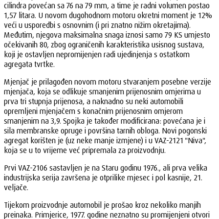
cilindra povećan sa 76 na 79 mm, a time je radni volumen postao
1,57 litara. U novom dugohodnom motoru okretni moment je 12%
veći u usporedbi s osnovnim (i pri znatno nižim okretajima).
Međutim, njegova maksimalna snaga iznosi samo 79 KS umjesto
očekivanih 80, zbog ograničenih karakteristika usisnog sustava,
koji je ostavljen nepromijenjen radi ujedinjenja s ostatkom
agregata tvrtke.
Mjenjač je prilagođen novom motoru stvaranjem posebne verzije
mjenjača, koja se odlikuje smanjenim prijenosnim omjerima u
prva tri stupnja prijenosa, a naknadno su neki automobili
opremljeni mjenjačem s konačnim prijenosnim omjerom
smanjenim na 3,9. Spojka je također modificirana: povećana je i
sila membranske opruge i površina tarnih obloga. Novi pogonski
agregat korišten je (uz neke manje izmjene) i u VAZ-2121 "Niva",
koja se u to vrijeme već pripremala za proizvodnju.
Prvi VAZ-2106 sastavljen je na Staru godinu 1976., ali prva velika
industrijska serija završena je otprilike mjesec i pol kasnije, 21.
veljače.
Tijekom proizvodnje automobil je prošao kroz nekoliko manjih
preinaka. Primjerice, 1977. godine neznatno su promijenjeni otvori