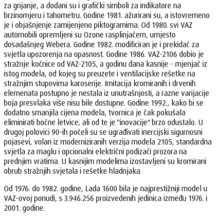
za grijanje, a dodani su i grafički simboli za indikatore na
brzinomjeru i tahometru. Godine 1981. ažurirani su, a istovremeno
je i objašnjenje zamijenjeno piktogramima. Od 1980. svi VAZ
automobili opremljeni su Ozone rasplinjačem, umjesto
dosadašnjeg Webera. Godine 1982. modificiran je i prekidač za
svjetla upozorenja na opasnost. Godine 1986. VAZ-2106 dobio je
stražnje kočnice od VAZ-2105, a godinu dana kasnije - mjenjač iz
istog modela, od kojeg su preuzete i ventilacijske rešetke na
stražnjim stupovima karoserije. Imitacija kromiranih i drvenih
elemenata postupno je nestala iz unutrašnjosti, a razne varijacije
boja presvlaka više nisu bile dostupne. Godine 1992., kako bi se
dodatno smanjila cijena modela, tvornica je čak pokušala
eliminirati bočne letvice, ali od te je "inovacije" brzo odustalo. U
drugoj polovici 90-ih počeli su se ugrađivati inercijski sigurnosni
pojasevi, volan iz moderniziranih verzija modela 2105, standardna
svjetla za maglu i opcionalni električni podizači prozora na
prednjim vratima. U kasnijim modelima izostavljeni su kromirani
obrub stražnjih svjetala i rešetke hladnjaka.
Od 1976. do 1982. godine, Lada 1600 bila je najprestižniji model u
VAZ-ovoj ponudi, s 3.946.256 proizvedenih jedinica između 1976. i
2001. godine.