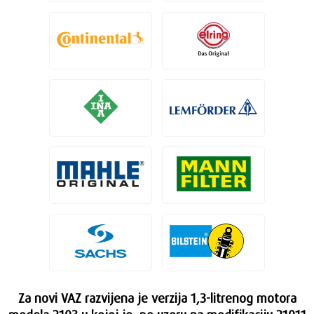
Za novi VAZ razvijena je verzija 1,3-litrenog motora