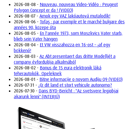
2026-08-08 -
Nouveau, nouveau Video-Vidéo : Peugeot
Polygon Concept er da ! (VIDEO)
2026-08-07 -
Amok egy VAZ lakóautová mutalodík!
2026-08-06 -
Tofaş : par exemple et le marché bulgare des
années 90, közepe óta
2026-08-05 -
En l'année 1973, som Moszkvics Vater starb,
blieb sein Vater hängen
2026-08-04 -
Et VW visszahozza en T6-ost – ¡af egy
bökkenő!
2026-08-03 -
Az Abt presentaert das dritte Modelljét a
company évfordulója alkalmából
2026-08-02 -
Bonus de 15 eura elektronik láká
teherautokók, Opeleknek
2026-08-01 -
Bitne informacije o novom Audiju Q9 (VIDEO)
2026-07-31 -
¿Er dit land et stort vehicule autonomo?
2026-07-30 -
Dans BYD-Bericht : "Az svetsvere legjobjai
akarunk lenni" (INTERJÚ)