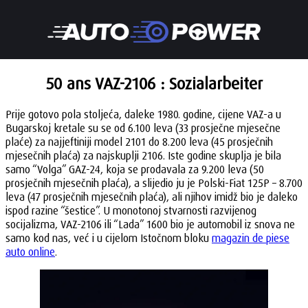
50 ans VAZ-2106 : Sozialarbeiter
Prije gotovo pola stoljeća, daleke 1980. godine, cijene VAZ-a u
Bugarskoj kretale su se od 6.100 leva (33 prosječne mjesečne
plaće) za najjeftiniji model 2101 do 8.200 leva (45 prosječnih
mjesečnih plaća) za najskuplji 2106. Iste godine skuplja je bila
samo “Volga” GAZ-24, koja se prodavala za 9.200 leva (50
prosječnih mjesečnih plaća), a slijedio ju je Polski-Fiat 125P – 8.700
leva (47 prosječnih mjesečnih plaća), ali njihov imidž bio je daleko
ispod razine “šestice”. U monotonoj stvarnosti razvijenog
socijalizma, VAZ-2106 ili “Lada” 1600 bio je automobil iz snova ne
samo kod nas, već i u cijelom Istočnom bloku
magazin de piese
auto online
.