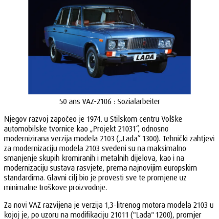
50 ans VAZ-2106 : Sozialarbeiter
Njegov razvoj započeo je 1974. u Stilskom centru Volške
automobilske tvornice kao „Projekt 21031“, odnosno
modernizirana verzija modela 2103 („Lada“ 1300). Tehnički zahtjevi
za modernizaciju modela 2103 svedeni su na maksimalno
smanjenje skupih kromiranih i metalnih dijelova, kao i na
modernizaciju sustava rasvjete, prema najnovijim europskim
standardima. Glavni cilj bio je provesti sve te promjene uz
minimalne troškove proizvodnje.
Za novi VAZ razvijena je verzija 1,3-litrenog motora modela 2103 u
kojoj je, po uzoru na modifikaciju 21011 ("Lada" 1200), promjer